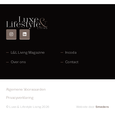
L&L Living Magazine
Incoda
Over ons
Contact
Algemene Voorwaarden
Privacyverklaring
Smeders
© Luxe & Lifestyle Living 2026
Website door