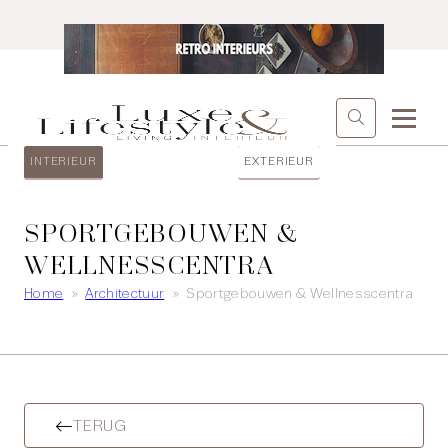
INTERIEUR
EXTERIEUR
SPORTGEBOUWEN &
WELLNESSCENTRA
Home
»
Architectuur
»
Sportgebouwen & Wellnesscentra
TERUG